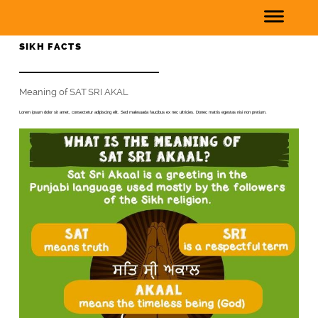
SIKH FACTS
Meaning of SAT SRI AKAL
Lorem ipsum dolor sit amet, consectetur adipiscing elit. Sed malesuada faucibus ex nec ultricies. Donec mattis egestas nisi non pretium.