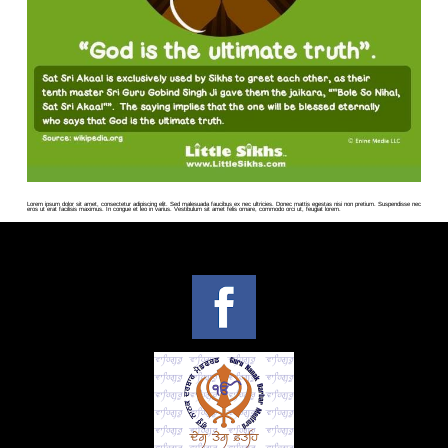
Lorem ipsum dolor sit amet, consectetur adipiscing elit. Sed malesuada faucibus ex nec ultricies. Donec mattis egestas nisi non pretium. Suspendisse nec
eros ut erat facilisis maximus. In congue et leo in varius. Vestibulum sit amet felis ornare, commodo orci ut, feugiat lorem.